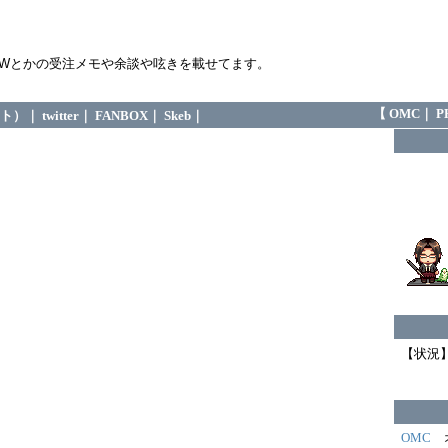
TWとかの受注メモや余談や呟きを載せてます。
【
OMC
｜
P
イト）
｜
twitter
｜
FANBOX
｜
Skeb
｜
【状況
OMC
オ