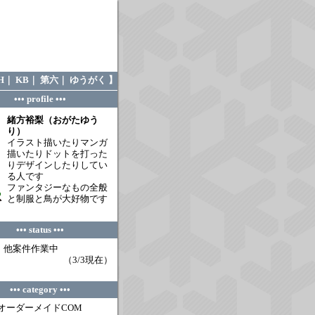
H
｜
KB
｜
第六
｜
ゆうがく
】
••• profile •••
緒方裕梨（おがたゆう
り）
イラスト描いたりマンガ
描いたりドットを打った
りデザインしたりしてい
る人です
ファンタジーなもの全般
と制服と鳥が大好物です
••• status •••
】他案件作業中
（3/3現在）
••• category •••
ーダーメイドCOM