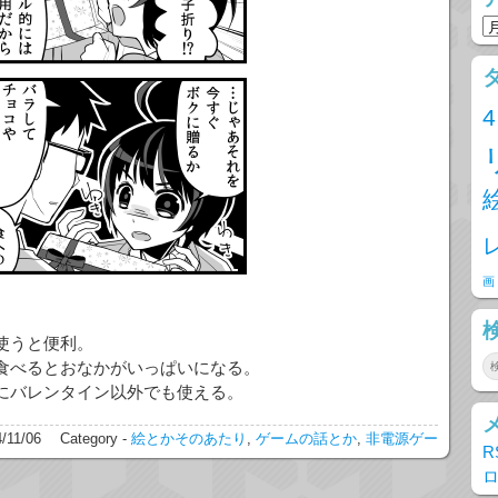
画
使うと便利。
食べるとおなかがいっぱいになる。
にバレンタイン以外でも使える。
/11/06
Category -
絵とかそのあたり
,
ゲームの話とか
,
非電源ゲー
R