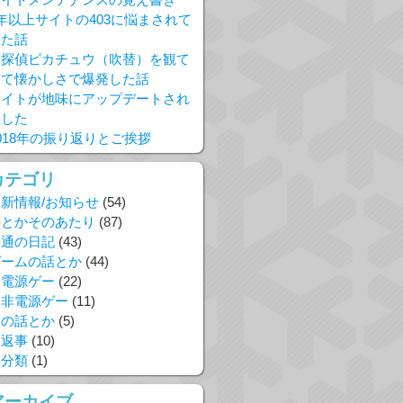
年以上サイトの403に悩まされて
いた話
名探偵ピカチュウ（吹替）を観て
きて懐かしさで爆発した話
サイトが地味にアップデートされ
ました
018年の振り返りとご挨拶
カテゴリ
新情報/お知らせ
(54)
絵とかそのあたり
(87)
普通の日記
(43)
ゲームの話とか
(44)
電源ゲー
(22)
非電源ゲー
(11)
本の話とか
(5)
お返事
(10)
未分類
(1)
アーカイブ