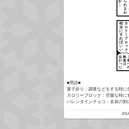
■用語■
菓子折り：調査などをする時に
カロリーブロック：空腹な時に
バレンタインチョコ：名前の割
2014