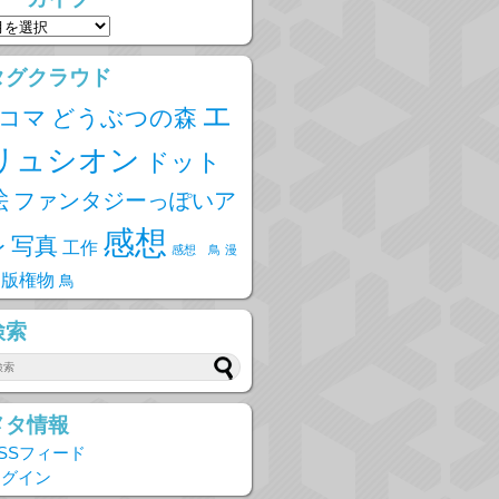
タグクラウド
エ
4コマ
どうぶつの森
リュシオン
ドット
絵
ファンタジーっぽいア
感想
写真
レ
工作
感想 鳥
漫
版権物
鳥
検索
メタ情報
SSフィード
ログイン