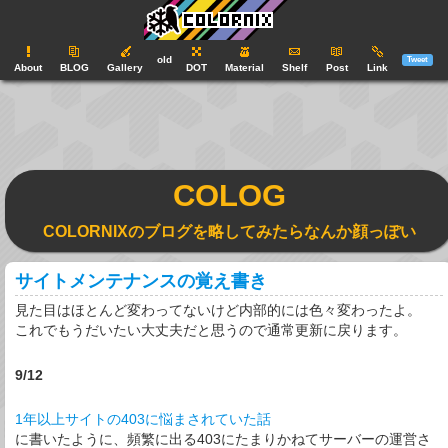
old
Tweet
About
BLOG
Gallery
DOT
Material
Shelf
Post
Link
COLOG
COLORNIXのブログを略してみたらなんか顔っぽい
サイトメンテナンスの覚え書き
見た目はほとんど変わってないけど内部的には色々変わったよ。
これでもうだいたい大丈夫だと思うので通常更新に戻ります。
9/12
1年以上サイトの403に悩まされていた話
に書いたように、頻繁に出る403にたまりかねてサーバーの運営さ