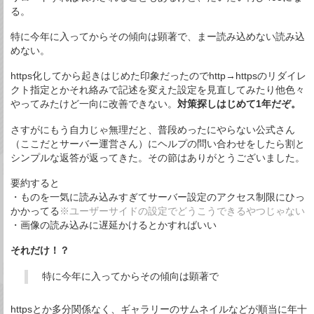
る。
特に今年に入ってからその傾向は顕著で、まー読み込めない読み込
めない。
https化してから起きはじめた印象だったのでhttp→httpsのリダイレ
クト指定とかそれ絡みで記述を変えた設定を見直してみたり他色々
やってみたけど一向に改善できない。
対策探しはじめて1年だぞ。
さすがにもう自力じゃ無理だと、普段めったにやらない公式さん
（ここだとサーバー運営さん）にヘルプの問い合わせをしたら割と
シンプルな返答が返ってきた。その節はありがとうございました。
要約すると
・ものを一気に読み込みすぎてサーバー設定のアクセス制限にひっ
かかってる
※ユーザーサイドの設定でどうこうできるやつじゃない
・画像の読み込みに遅延かけるとかすればいい
それだけ！？
特に今年に入ってからその傾向は顕著で
httpsとか多分関係なく、ギャラリーのサムネイルなどが順当に年十