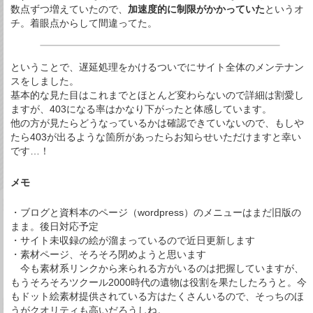
数点ずつ増えていたので、
加速度的に制限がかかっていた
というオ
チ。着眼点からして間違ってた。
ということで、遅延処理をかけるついでにサイト全体のメンテナン
スをしました。
基本的な見た目はこれまでとほとんど変わらないので詳細は割愛し
ますが、403になる率はかなり下がったと体感しています。
他の方が見たらどうなっているかは確認できていないので、もしや
たら403が出るような箇所があったらお知らせいただけますと幸い
です…！
メモ
・ブログと資料本のページ（wordpress）のメニューはまだ旧版の
まま。後日対応予定
・サイト未収録の絵が溜まっているので近日更新します
・素材ページ、そろそろ閉めようと思います
今も素材系リンクから来られる方がいるのは把握していますが、
もうそろそろツクール2000時代の遺物は役割を果たしたろうと。今
もドット絵素材提供されている方はたくさんいるので、そっちのほ
うがクオリティも高いだろうしね。