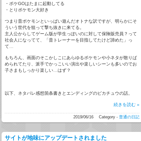
・ポケGOはたまに起動してる
・とりポケモン大好き
つまり昔ポケモンといっぱい遊んだオトナな訳ですが、明らかにそ
ういう世代を狙って撃ち抜きに来てる。
主人公からしてゲーム版が学生っぽいのに対して保険販売員？って
社会人になってて、「昔トレーナーを目指してたけど諦めた」っ
て…
もちろん、画面のそこかしこにあらゆるポケモンや小ネタが散りば
められてたり、派手でかっこいい演出や楽しいシーンも多いのでお
子さまもしっかり楽しい…はず？
以下、ネタバレ感想箇条書きとエンディングのピカチュウの話。
続きを読む »
2019/06/16
Category -
普通の日記
サイトが地味にアップデートされました