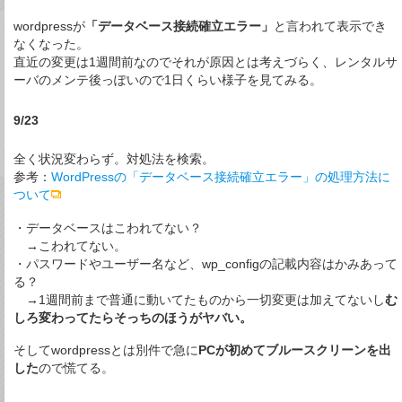
wordpressが
「データベース接続確立エラー」
と言われて表示でき
なくなった。
直近の変更は1週間前なのでそれが原因とは考えづらく、レンタルサ
ーバのメンテ後っぽいので1日くらい様子を見てみる。
9/23
全く状況変わらず。対処法を検索。
参考：
WordPressの「データベース接続確立エラー」の処理方法に
ついて
・データベースはこわれてない？
→こわれてない。
・パスワードやユーザー名など、wp_configの記載内容はかみあって
る？
→1週間前まで普通に動いてたものから一切変更は加えてないし
む
しろ変わってたらそっちのほうがヤバい。
そしてwordpressとは別件で急に
PCが初めてブルースクリーンを出
した
ので慌てる。