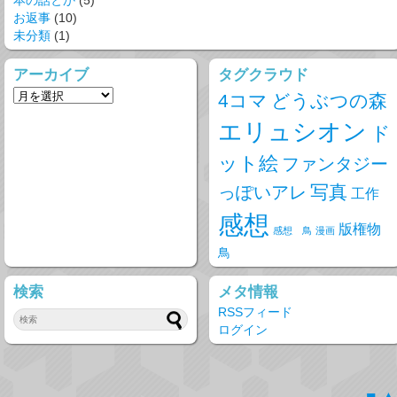
本の話とか
(5)
お返事
(10)
未分類
(1)
アーカイブ
タグクラウド
4コマ
どうぶつの森
エリュシオン
ド
ット絵
ファンタジー
写真
っぽいアレ
工作
感想
版権物
感想 鳥
漫画
鳥
検索
メタ情報
RSSフィード
ログイン
■
▲