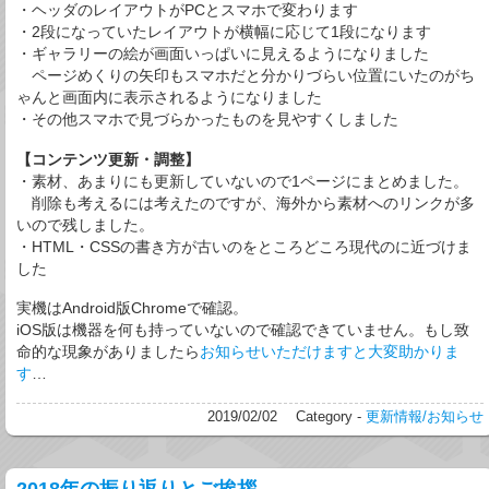
・ヘッダのレイアウトがPCとスマホで変わります
・2段になっていたレイアウトが横幅に応じて1段になります
・ギャラリーの絵が画面いっぱいに見えるようになりました
ページめくりの矢印もスマホだと分かりづらい位置にいたのがち
ゃんと画面内に表示されるようになりました
・その他スマホで見づらかったものを見やすくしました
【コンテンツ更新・調整】
・素材、あまりにも更新していないので1ページにまとめました。
削除も考えるには考えたのですが、海外から素材へのリンクが多
いので残しました。
・HTML・CSSの書き方が古いのをところどころ現代のに近づけま
した
実機はAndroid版Chromeで確認。
iOS版は機器を何も持っていないので確認できていません。もし致
命的な現象がありましたら
お知らせいただけますと大変助かりま
す
…
2019/02/02
Category -
更新情報/お知らせ
2018年の振り返りとご挨拶