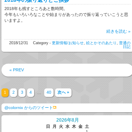
2018年も残すところあと数時間。
今年もいろいろなことや始まりがあったので振り返っていこうと思
いますよ。
続きを読む »
2018/12/31
Category -
更新情報/お知らせ
,
絵とかそのあたり
,
普通の
日記
« PREV
1
2
3
4
40
次へ »
…
@colornix からのツイート
2026年8月
日
月
火
水
木
金
土
1