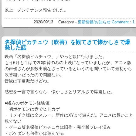
以上、メンテナンス報告でした。
2020/09/13
Category -
更新情報/お知らせ
Comment : 1
名探偵ピカチュウ（吹替）を観てきて懐かしさで爆
発した話
映画「名探偵ピカチュウ」、やっと観に行けました。
もう6月も半ばで2D吹替のみの上映になっていましたが、アニメ版
の声優さんが多数出演なさっているというのを聞いていて最初から
吹替狙いだったので問題ない。
普段は字幕派だけどね。
感想を一言で言うなら、懐かしさとリアルさで爆発した。
●緒方のポケモン経験値
・初ポケモンは赤でヒトカゲ
・リメイク版は全スルー、新作はXYまで遊んだ。アニメは長いこと
観てない
・ゲーム版名探偵ピカチュウは旧作・完全版プレイ済み
・ポケダンも何作かは遊んでる