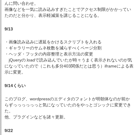
んに問い合わせ。
画像などを一気に読み込みすぎたことでアクセス制限がかかってい
たのだと分かり、表示軽減策を講じることになる。
9/13
・画像読み込みに遅延をかけるスクリプトを入れる
・ギャラリーのサムネ枚数を減らすべくページ分割
・ヘッダ・フッタの内容整理と表示方法の変更
jQueryの.loadで読み込んでいたが時々うまく表示されないのが気
になっていたので（これも多分403関係だとは思う）iframeによる表
示に変更。
9/14くらい
このブログ、wordpressのエディタのフォントが明朝体なのが前か
らずっっっっっっと気になっていたのをやっとゴシックに変更でき
た。
他、プラグインなどを諸々更新。
9/22