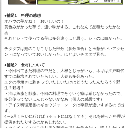
●補足1 料理の感想
オハウの芋がね！ おいしいの！
黄色みがかった芋で、濃い味がする。これなんて品種だったかな
あ…
それとシトで使ってる芋は多分違う…と思う。シトのは白かった。
チタタプは鮭のこりこりした部分（多分血合）と玉葱がいいアクセ
ントになっていておいしかった。ほどよいチタタプ具合。
●補足2 食材について
・今回出てきた料理の中だと、大根とじゃがいも、ネギは江戸時代
すでに栽培されていたらしい。人参も多分あった。
ユクの串焼きに刺さっていたしいたけはどうだったんだろう？野
生？栽培？
・油は魚脂と獣脂。今回の料理でそういう癖は感じなかったので、
多分使ってない…んじゃないかなあ（個人の感想です）
・アイヌ料理定番のギョウジャニンニクは季節が違いすぎるので出
ず。
4～5月くらいに行けば（セットにはなくても）それを使った料理が
提供されたりするのかもしれない。
・カムイトノトはこのお店と製造元でしか飲めない。購入したい場