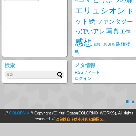
エリュシオン
ド
ット絵
ファンタジー
写真
っぽいアレ
工作
感想
版権物
感想 鳥
漫画
鳥
検索
メタ情報
RSSフィード
ログイン
■
▲
//
COLORNIX
// Copyright (C) Yuri Ogata(COLORNIX WORKS), All rights
reserved. //