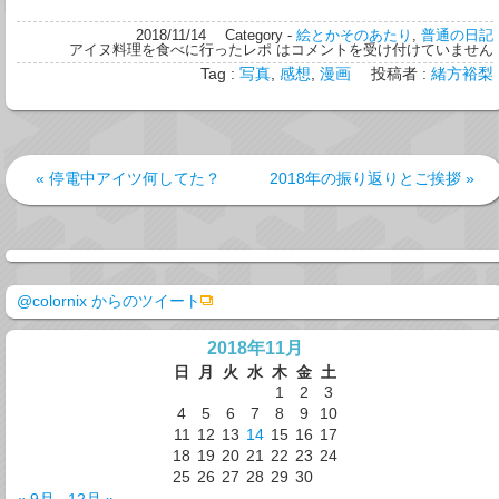
2018/11/14
Category -
絵とかそのあたり
,
普通の日記
アイヌ料理を食べに行ったレポ は
コメントを受け付けていません
Tag :
写真
,
感想
,
漫画
投稿者 :
緒方裕梨
« 停電中アイツ何してた？
2018年の振り返りとご挨拶 »
@colornix からのツイート
2018年11月
日
月
火
水
木
金
土
1
2
3
4
5
6
7
8
9
10
11
12
13
14
15
16
17
18
19
20
21
22
23
24
25
26
27
28
29
30