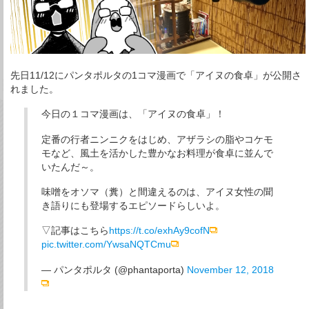
先日11/12にパンタポルタの1コマ漫画で「アイヌの食卓」が公開さ
れました。
今日の１コマ漫画は、「アイヌの食卓」！
定番の行者ニンニクをはじめ、アザラシの脂やコケモ
モなど、風土を活かした豊かなお料理が食卓に並んで
いたんだ～。
味噌をオソマ（糞）と間違えるのは、アイヌ女性の聞
き語りにも登場するエピソードらしいよ。
▽記事はこちら
https://t.co/exhAy9cofN
pic.twitter.com/YwsaNQTCmu
— パンタポルタ (@phantaporta)
November 12, 2018