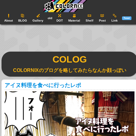
old
Tweet
About
BLOG
Gallery
DOT
Material
Shelf
Post
Link
COLOG
COLORNIXのブログを略してみたらなんか顔っぽい
アイヌ料理を食べに行ったレポ